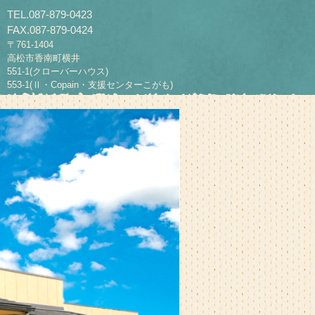
TEL.087-879-0423
FAX.087-879-0424
〒761-1404
高松市香南町横井
551-1(クローバーハウス)
553-1(Ⅱ・Copain・支援センターこがも)